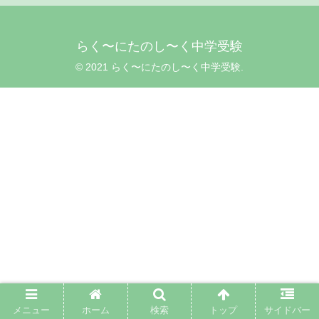
らく〜にたのし〜く中学受験
© 2021 らく〜にたのし〜く中学受験.
メニュー
ホーム
検索
トップ
サイドバー