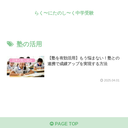
らく〜にたのし〜く中学受験
塾の活用
【塾を有効活用】もう悩まない！塾との
日常の取り組み
連携で成績アップを実現する方法
2025.04.01
PAGE TOP