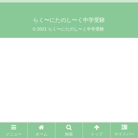
らく〜にたのし〜く中学受験
© 2021 らく〜にたのし〜く中学受験.
メニュー
ホーム
検索
トップ
サイドバー