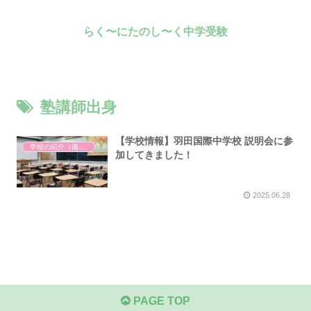
らく〜にたのし〜く中学受験
塾講師出身
【学校情報】羽田国際中学校 説明会に参
学校の紹介（備忘録）
加してきました！
2025.06.28
PAGE TOP