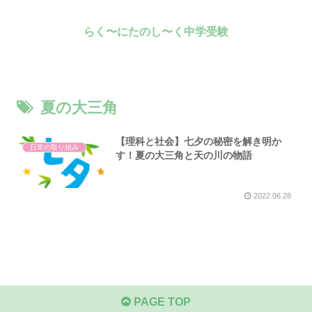
らく〜にたのし〜く中学受験
夏の大三角
【理科と社会】七夕の秘密を解き明か
日常の取り組み
す！夏の大三角と天の川の物語
2022.06.28
PAGE TOP