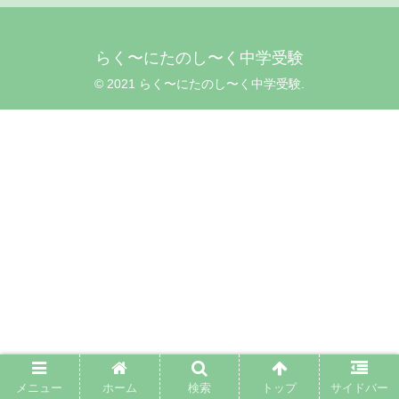
らく〜にたのし〜く中学受験
© 2021 らく〜にたのし〜く中学受験.
メニュー
ホーム
検索
トップ
サイドバー