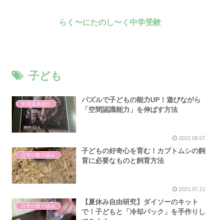
らく〜にたのし〜く中学受験
子ども
パズルで子どもの能力UP！遊びながら
学習道具紹介
「空間認識能力」を伸ばす方法
2022.08.07
子どもの好奇心を育む！カブトムシの飼
日常の取り組み
育に必要なものと飼育方法
2021.07.11
【夏休み自由研究】ダイソーのキット
日常の取り組み
で！子どもと「冷却パック」を手作りし