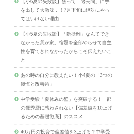
【小6夏の失敗談】焦って「過去問」に手
を出して大激沈…！7月下旬に絶対にやっ
てはいけない理由
【小5夏の失敗談】「断捨離」なんてでき
なかった我が家。宿題を全部やらせて自主
性を育てきれなかったからこそ伝えたいこ
と
あの時の自分に教えたい！小4夏の「3つの
後悔と改善策」
中学受験「夏休みの壁」を突破する！一部
の優秀層に惑わされない【偏差値を10上げ
るための基礎徹底】のススメ
40万円の投資で偏差値を3上げる？中学受