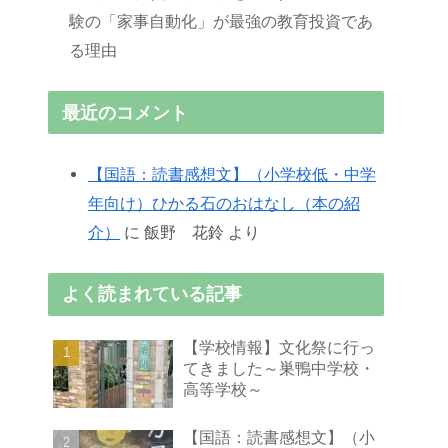
験の「家事自動化」が最強の教育投資であ
る理由
最近のコメント
【国語：読書感想文】（小学校低・中学
年向け）ひかる石のおはなし（本の紹
介）
に
飯野 花鈴
より
よく読まれている記事
【学校情報】文化祭に行っ
てきました～巣鴨中学校・
高等学校～
【国語：読書感想文】（小