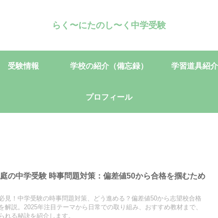
らく〜にたのし〜く中学受験
受験情報
学校の紹介（備忘録）
学習道具紹介
プロフィール
庭の中学受験 時事問題対策：偏差値50から合格を掴むため
必見！中学受験の時事問題対策、どう進める？偏差値50から志望校合格
を解説。2025年注目テーマから日常での取り組み、おすすめ教材まで、
られる秘訣を紹介します。