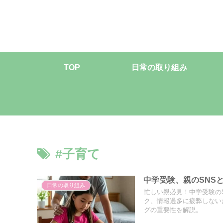
TOP
日常の取り組み
#子育て
中学受験、親のSNS
日常の取り組み
忙しい親必見！中学受験の
ク、情報過多に疲弊しない
グの重要性を解説。