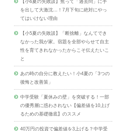
【小6夏の失敗談】焦って「過去問」に手
を出して大激沈…！7月下旬に絶対にやっ
てはいけない理由
【小5夏の失敗談】「断捨離」なんてでき
なかった我が家。宿題を全部やらせて自主
性を育てきれなかったからこそ伝えたいこ
と
あの時の自分に教えたい！小4夏の「3つの
後悔と改善策」
中学受験「夏休みの壁」を突破する！一部
の優秀層に惑わされない【偏差値を10上げ
るための基礎徹底】のススメ
40万円の投資で偏差値を3上げる？中学受