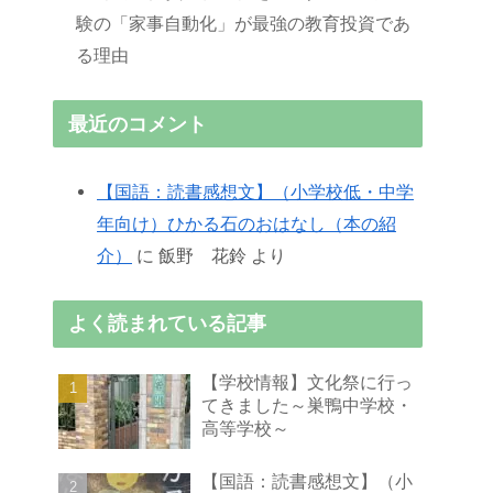
験の「家事自動化」が最強の教育投資であ
る理由
最近のコメント
【国語：読書感想文】（小学校低・中学
年向け）ひかる石のおはなし（本の紹
介）
に
飯野 花鈴
より
よく読まれている記事
【学校情報】文化祭に行っ
てきました～巣鴨中学校・
高等学校～
【国語：読書感想文】（小