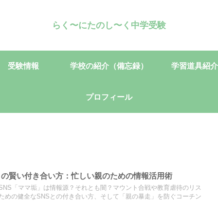
らく〜にたのし〜く中学受験
受験情報
学校の紹介（備忘録）
学習道具紹介
プロフィール
との賢い付き合い方：忙しい親のための情報活用術
SNS「ママ垢」は情報源？それとも闇？マウント合戦や教育虐待のリス
ための健全なSNSとの付き合い方、そして「親の暴走」を防ぐコーチン