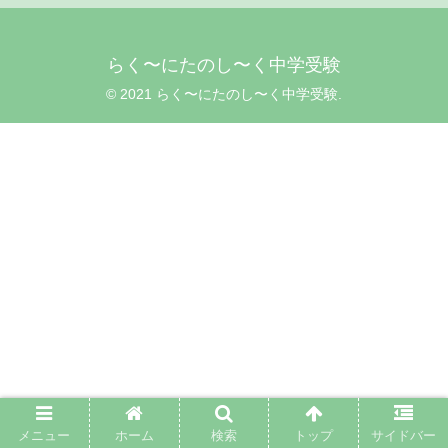
らく〜にたのし〜く中学受験
© 2021 らく〜にたのし〜く中学受験.
メニュー
ホーム
検索
トップ
サイドバー