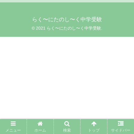
らく〜にたのし〜く中学受験
© 2021 らく〜にたのし〜く中学受験.
メニュー
ホーム
検索
トップ
サイドバー