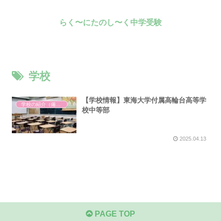
らく〜にたのし〜く中学受験
学校
【学校情報】東海大学付属高輪台高等学
学校の紹介（備忘録）
校中等部
2025.04.13
PAGE TOP