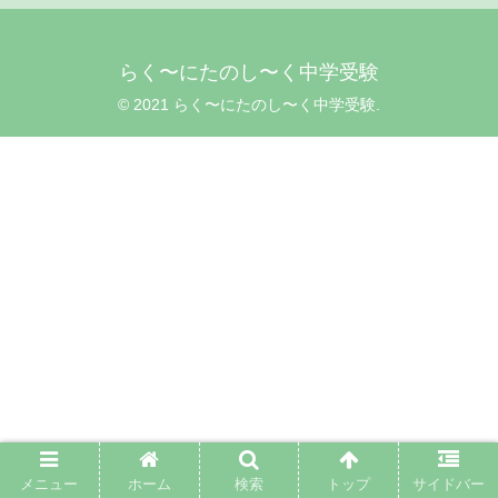
らく〜にたのし〜く中学受験
© 2021 らく〜にたのし〜く中学受験.
メニュー
ホーム
検索
トップ
サイドバー