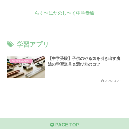
らく〜にたのし〜く中学受験
学習アプリ
【中学受験】子供のやる気を引き出す魔
学習道具紹介
法の学習道具＆選び方のコツ
2025.04.20
PAGE TOP