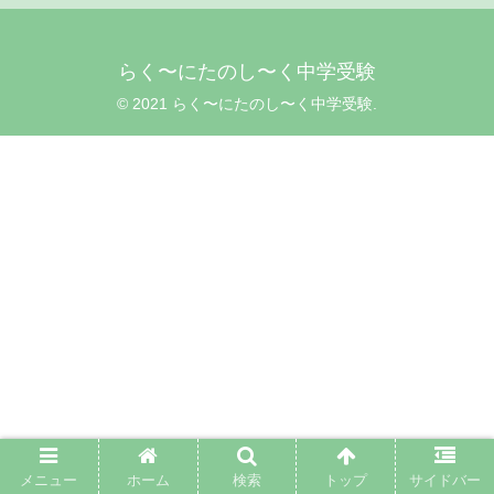
らく〜にたのし〜く中学受験
© 2021 らく〜にたのし〜く中学受験.
メニュー
ホーム
検索
トップ
サイドバー