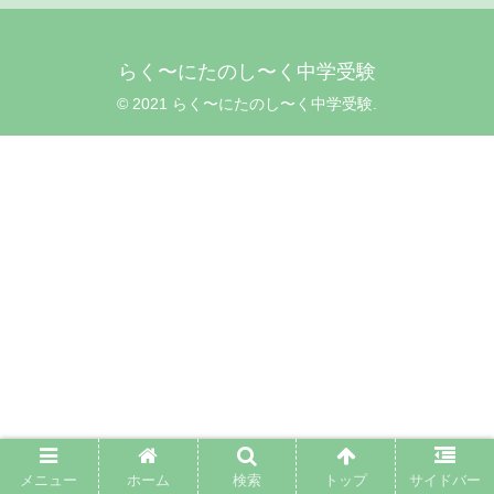
らく〜にたのし〜く中学受験
© 2021 らく〜にたのし〜く中学受験.
メニュー
ホーム
検索
トップ
サイドバー