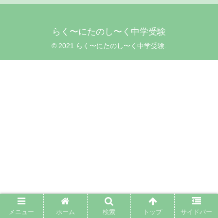
らく〜にたのし〜く中学受験
© 2021 らく〜にたのし〜く中学受験.
メニュー
ホーム
検索
トップ
サイドバー