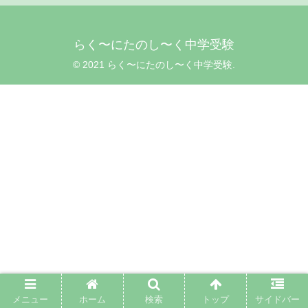
らく〜にたのし〜く中学受験
© 2021 らく〜にたのし〜く中学受験.
メニュー
ホーム
検索
トップ
サイドバー