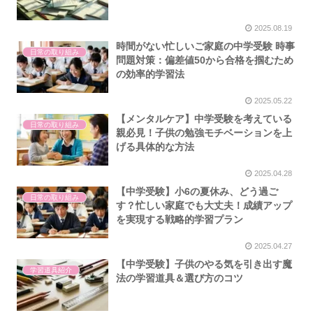
2025.08.19
時間がない忙しいご家庭の中学受験 時事
日常の取り組み
問題対策：偏差値50から合格を掴むため
の効率的学習法
2025.05.22
【メンタルケア】中学受験を考えている
日常の取り組み
親必見！子供の勉強モチベーションを上
げる具体的な方法
2025.04.28
【中学受験】小6の夏休み、どう過ご
日常の取り組み
す？忙しい家庭でも大丈夫！成績アップ
を実現する戦略的学習プラン
2025.04.27
【中学受験】子供のやる気を引き出す魔
学習道具紹介
法の学習道具＆選び方のコツ