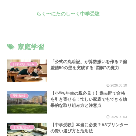
らく〜にたのし〜く中学受験
家庭学習
「公式の丸暗記」が算数嫌いを作る？偏
日常の取り組み
差値50の壁を突破する“図解”の魔力
2026.03.10
【小学6年生の親必見！】過去問で合格
受験情報
を引き寄せる！忙しい家庭でもできる効
果的な取り組み方と注意点
2025.09.03
【中学受験】本当に必要？A3プリンター
学習道具紹介
の賢い選び方と活用法