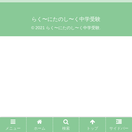
らく〜にたのし〜く中学受験
© 2021 らく〜にたのし〜く中学受験.
メニュー
ホーム
検索
トップ
サイドバー