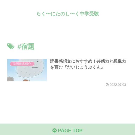
らく〜にたのし〜く中学受験
#宿題
読書感想文におすすめ！共感力と想像力
学習道具紹介
を育む『だいじょうぶくん』
2022.07.03
PAGE TOP