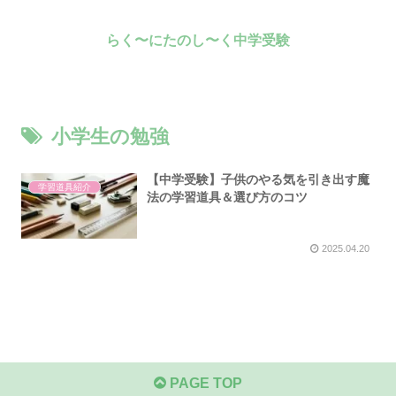
らく〜にたのし〜く中学受験
小学生の勉強
【中学受験】子供のやる気を引き出す魔
学習道具紹介
法の学習道具＆選び方のコツ
2025.04.20
PAGE TOP