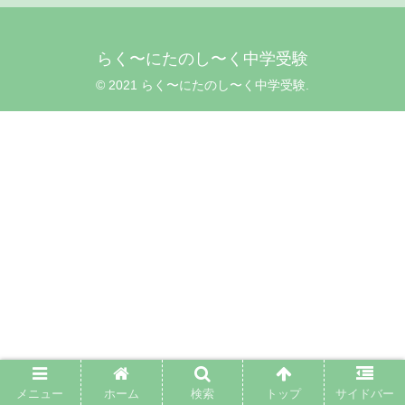
らく〜にたのし〜く中学受験
© 2021 らく〜にたのし〜く中学受験.
メニュー
ホーム
検索
トップ
サイドバー