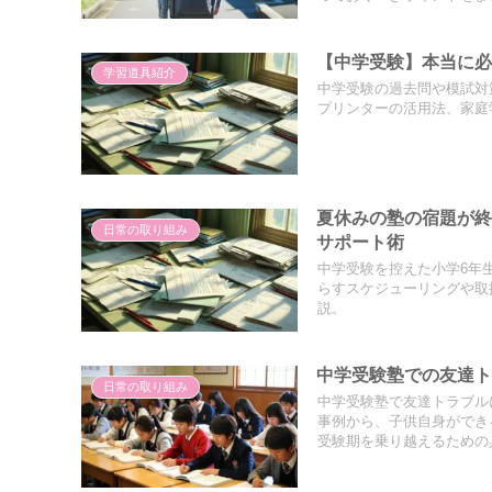
【中学受験】本当に必
学習道具紹介
中学受験の過去問や模試対
プリンターの活用法、家庭
夏休みの塾の宿題が
日常の取り組み
サポート術
中学受験を控えた小学6年
らすスケジューリングや取
説。
中学受験塾での友達
日常の取り組み
中学受験塾で友達トラブル
事例から、子供自身ができ
受験期を乗り越えるための