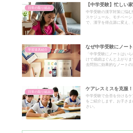
【中学受験】忙しい
日常の取り組み
中学受験の漢字対策に悩む
スケジュール、モチベーシ
で、漢字を得点源に変え、
なぜ中学受験にノー
学習道具紹介
「中学受験にノートはいら
けで成績はぐんと上がりま
去問別に効果的なノートの
ケアレスミスを克服！
日常の取り組み
中学受験で合否を分けるケ
をご紹介します。お子さま
さい。