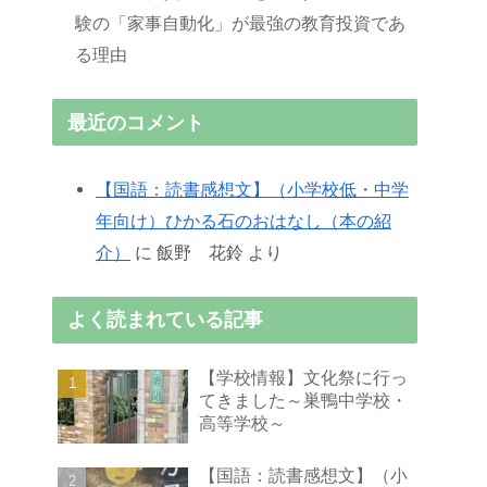
験の「家事自動化」が最強の教育投資であ
る理由
最近のコメント
【国語：読書感想文】（小学校低・中学
年向け）ひかる石のおはなし（本の紹
介）
に
飯野 花鈴
より
よく読まれている記事
【学校情報】文化祭に行っ
てきました～巣鴨中学校・
高等学校～
【国語：読書感想文】（小