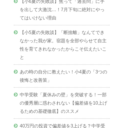
【小6夏の失敗談】焦って「過去問」に手
を出して大激沈…！7月下旬に絶対にやっ
てはいけない理由
【小5夏の失敗談】「断捨離」なんてでき
なかった我が家。宿題を全部やらせて自主
性を育てきれなかったからこそ伝えたいこ
と
あの時の自分に教えたい！小4夏の「3つの
後悔と改善策」
中学受験「夏休みの壁」を突破する！一部
の優秀層に惑わされない【偏差値を10上げ
るための基礎徹底】のススメ
40万円の投資で偏差値を3上げる？中学受