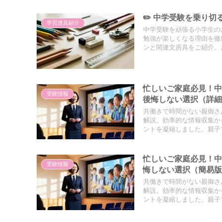
✏️ 中学受験を乗り
学習道具紹介
中学受験を頑張る小学生の
勉強が楽しくなる理由を徹
ンと関連文房具をご紹介。
忙しいご家庭必見！中
受験情報
後悔しない選択（詳
共働きで時間がない親御さ
解説。効率的な情報収集か
ントを凝縮しました。親子
忙しいご家庭必見！中
受験情報
悔しない選択（簡易
共働きで時間がない親御さ
解説。効率的な情報収集か
ントを凝縮しました。親子