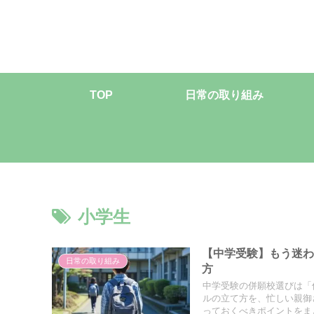
TOP
日常の取り組み
小学生
【中学受験】もう迷
日常の取り組み
方
中学受験の併願校選びは「
ルの立て方を、忙しい親御
っておくべきポイントをま