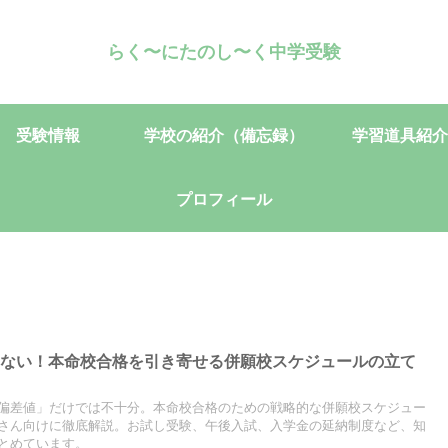
らく〜にたのし〜く中学受験
受験情報
学校の紹介（備忘録）
学習道具紹介
プロフィール
わない！本命校合格を引き寄せる併願校スケジュールの立て
偏差値」だけでは不十分。本命校合格のための戦略的な併願校スケジュー
さん向けに徹底解説。お試し受験、午後入試、入学金の延納制度など、知
とめています。