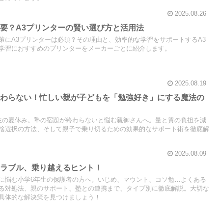
2025.08.26
要？A3プリンターの賢い選び方と活用法
策にA3プリンターは必須？その理由と、効率的な学習をサポートするA3
学習におすすめのプリンターをメーカーごとに紹介します。
2025.08.19
終わらない！忙しい親が子どもを「勉強好き」にする魔法の
生の夏休み。塾の宿題が終わらないと悩む親御さんへ。量と質の負担を減
捨選択の方法、そして親子で乗り切るための効果的なサポート術を徹底解
2025.08.09
トラブル、乗り越えるヒント！
に悩む小学6年生の保護者の方へ。いじめ、マウント、コソ勉…よくある
る対処法、親のサポート、塾との連携まで、タイプ別に徹底解説。大切な
具体的な解決策を見つけましょう！