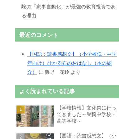
験の「家事自動化」が最強の教育投資であ
る理由
最近のコメント
【国語：読書感想文】（小学校低・中学
年向け）ひかる石のおはなし（本の紹
介）
に
飯野 花鈴
より
よく読まれている記事
【学校情報】文化祭に行っ
てきました～巣鴨中学校・
高等学校～
【国語：読書感想文】（小