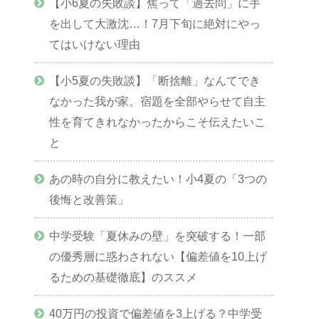
【小6夏の失敗談】焦って「過去問」に手
を出して大激沈…！7月下旬に絶対にやっ
てはいけない理由
【小5夏の失敗談】「断捨離」なんてでき
なかった我が家。宿題を全部やらせて自主
性を育てきれなかったからこそ伝えたいこ
と
あの時の自分に教えたい！小4夏の「3つの
後悔と改善策」
中学受験「夏休みの壁」を突破する！一部
の優秀層に惑わされない【偏差値を10上げ
るための基礎徹底】のススメ
40万円の投資で偏差値を3上げる？中学受