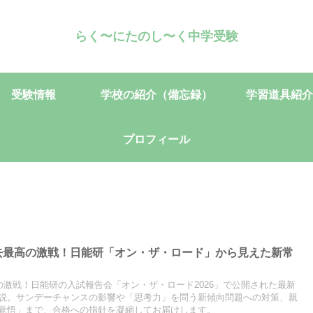
らく〜にたのし〜く中学受験
受験情報
学校の紹介（備忘録）
学習道具紹介
プロフィール
過去最高の激戦！日能研「オン・ザ・ロード」から見えた新常
の激戦！日能研の入試報告会「オン・ザ・ロード2026」で公開された最新
説。サンデーチャンスの影響や「思考力」を問う新傾向問題への対策、親
覚悟」まで、合格への指針を凝縮してお届けします。