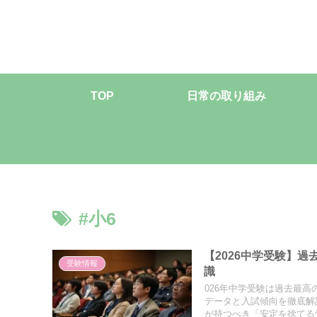
TOP
日常の取り組み
#小6
【2026中学受験】
受験情報
識
026年中学受験は過去最高
データと入試傾向を徹底解
が持つべき「安定を捨てる