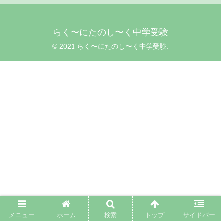
らく〜にたのし〜く中学受験
© 2021 らく〜にたのし〜く中学受験.
メニュー
ホーム
検索
トップ
サイドバー