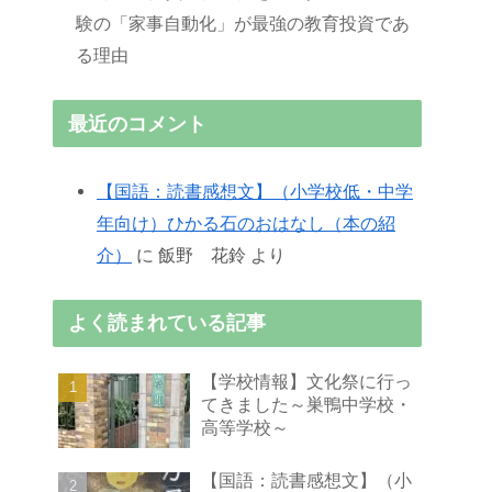
験の「家事自動化」が最強の教育投資であ
る理由
最近のコメント
【国語：読書感想文】（小学校低・中学
年向け）ひかる石のおはなし（本の紹
介）
に
飯野 花鈴
より
よく読まれている記事
【学校情報】文化祭に行っ
てきました～巣鴨中学校・
高等学校～
【国語：読書感想文】（小