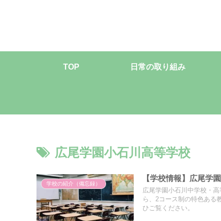
TOP
日常の取り組み
広尾学園小石川高等学校
【学校情報】広尾学
学校の紹介（備忘録）
広尾学園小石川中学校・高
ら、2コース制の特色ある
ひご覧ください。