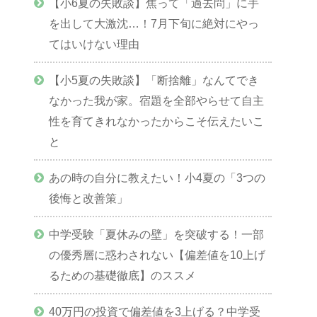
【小6夏の失敗談】焦って「過去問」に手
を出して大激沈…！7月下旬に絶対にやっ
てはいけない理由
【小5夏の失敗談】「断捨離」なんてでき
なかった我が家。宿題を全部やらせて自主
性を育てきれなかったからこそ伝えたいこ
と
あの時の自分に教えたい！小4夏の「3つの
後悔と改善策」
中学受験「夏休みの壁」を突破する！一部
の優秀層に惑わされない【偏差値を10上げ
るための基礎徹底】のススメ
40万円の投資で偏差値を3上げる？中学受