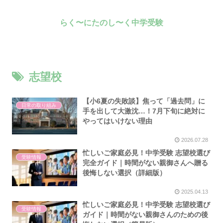
らく〜にたのし〜く中学受験
志望校
【小6夏の失敗談】焦って「過去問」に
日常の取り組み
手を出して大激沈…！7月下旬に絶対に
やってはいけない理由
2026.07.28
忙しいご家庭必見！中学受験 志望校選び
受験情報
完全ガイド｜時間がない親御さんへ贈る
後悔しない選択（詳細版）
2025.04.13
忙しいご家庭必見！中学受験 志望校選び
受験情報
ガイド｜時間がない親御さんのための後