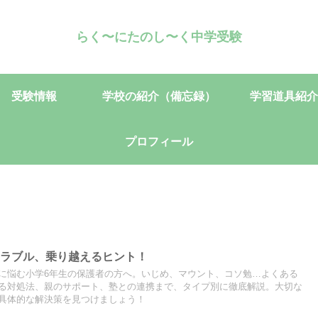
らく〜にたのし〜く中学受験
受験情報
学校の紹介（備忘録）
学習道具紹介
プロフィール
トラブル、乗り越えるヒント！
に悩む小学6年生の保護者の方へ。いじめ、マウント、コソ勉…よくある
る対処法、親のサポート、塾との連携まで、タイプ別に徹底解説。大切な
具体的な解決策を見つけましょう！