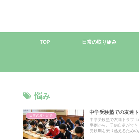
TOP
日常の取り組み
悩み
中学受験塾での友達
日常の取り組み
中学受験塾で友達トラブル
事例から、子供自身ができ
受験期を乗り越えるための