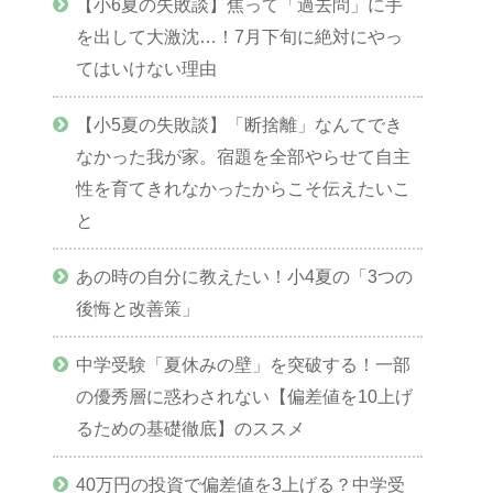
【小6夏の失敗談】焦って「過去問」に手
を出して大激沈…！7月下旬に絶対にやっ
てはいけない理由
【小5夏の失敗談】「断捨離」なんてでき
なかった我が家。宿題を全部やらせて自主
性を育てきれなかったからこそ伝えたいこ
と
あの時の自分に教えたい！小4夏の「3つの
後悔と改善策」
中学受験「夏休みの壁」を突破する！一部
の優秀層に惑わされない【偏差値を10上げ
るための基礎徹底】のススメ
40万円の投資で偏差値を3上げる？中学受