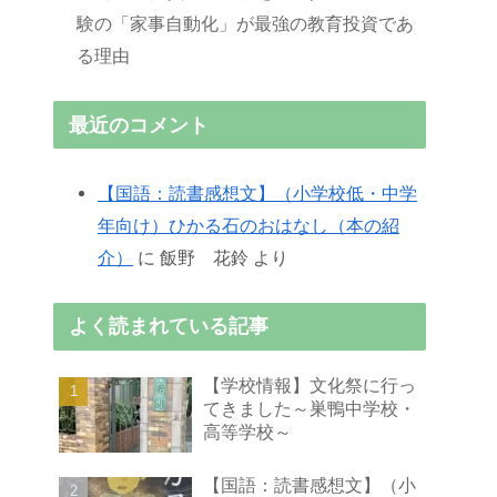
験の「家事自動化」が最強の教育投資であ
る理由
最近のコメント
【国語：読書感想文】（小学校低・中学
年向け）ひかる石のおはなし（本の紹
介）
に
飯野 花鈴
より
よく読まれている記事
【学校情報】文化祭に行っ
てきました～巣鴨中学校・
高等学校～
【国語：読書感想文】（小