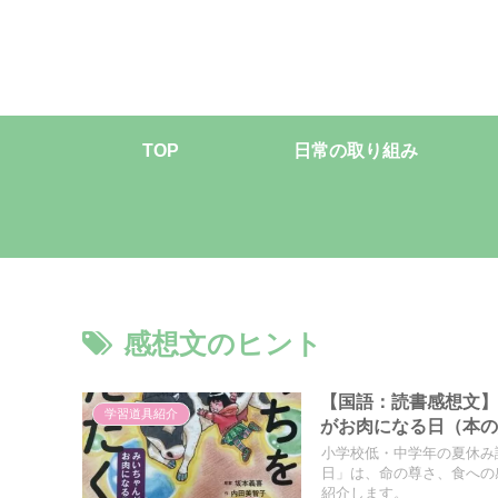
TOP
日常の取り組み
感想文のヒント
【国語：読書感想文
学習道具紹介
がお肉になる日（本
小学校低・中学年の夏休み
日」は、命の尊さ、食への
紹介します。