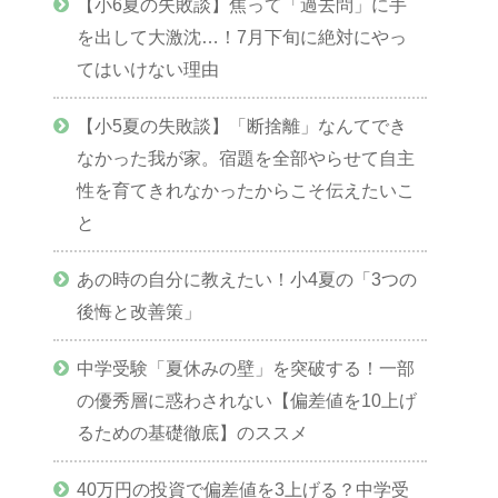
【小6夏の失敗談】焦って「過去問」に手
を出して大激沈…！7月下旬に絶対にやっ
てはいけない理由
【小5夏の失敗談】「断捨離」なんてでき
なかった我が家。宿題を全部やらせて自主
性を育てきれなかったからこそ伝えたいこ
と
あの時の自分に教えたい！小4夏の「3つの
後悔と改善策」
中学受験「夏休みの壁」を突破する！一部
の優秀層に惑わされない【偏差値を10上げ
るための基礎徹底】のススメ
40万円の投資で偏差値を3上げる？中学受