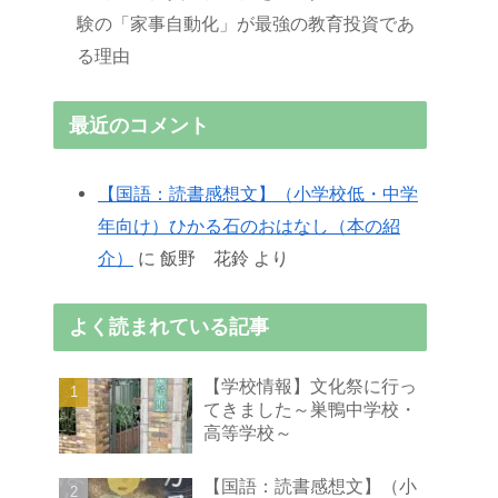
験の「家事自動化」が最強の教育投資であ
る理由
最近のコメント
【国語：読書感想文】（小学校低・中学
年向け）ひかる石のおはなし（本の紹
介）
に
飯野 花鈴
より
よく読まれている記事
【学校情報】文化祭に行っ
てきました～巣鴨中学校・
高等学校～
【国語：読書感想文】（小