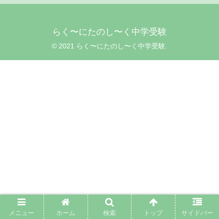
らく〜にたのし〜く中学受験
© 2021 らく〜にたのし〜く中学受験.
メニュー
ホーム
検索
トップ
サイドバー