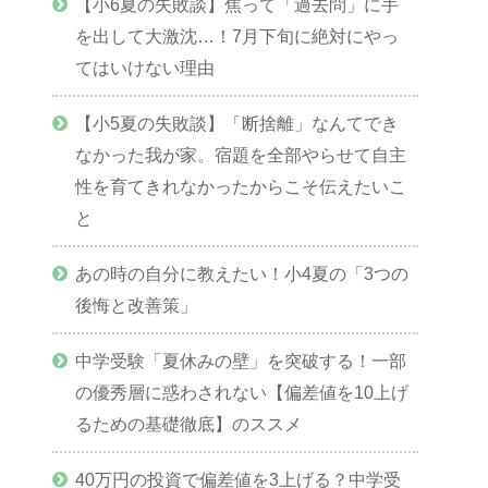
【小6夏の失敗談】焦って「過去問」に手
を出して大激沈…！7月下旬に絶対にやっ
てはいけない理由
【小5夏の失敗談】「断捨離」なんてでき
なかった我が家。宿題を全部やらせて自主
性を育てきれなかったからこそ伝えたいこ
と
あの時の自分に教えたい！小4夏の「3つの
後悔と改善策」
中学受験「夏休みの壁」を突破する！一部
の優秀層に惑わされない【偏差値を10上げ
るための基礎徹底】のススメ
40万円の投資で偏差値を3上げる？中学受