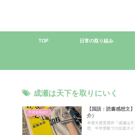
TOP
日常の取り組み
成瀬は天下を取りにいく
【国語：読書感想文
学習道具紹介
介）
本屋大賞受賞作『成瀬は天
想、中学受験での出題ポイ