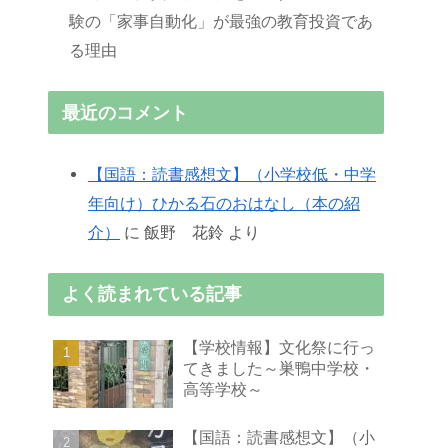
験の「家事自動化」が最強の教育投資であ
る理由
最近のコメント
【国語：読書感想文】（小学校低・中学
年向け）ひかる石のおはなし（本の紹
介）
に
飯野 花鈴
より
よく読まれている記事
【学校情報】文化祭に行っ
てきました～巣鴨中学校・
高等学校～
【国語：読書感想文】（小