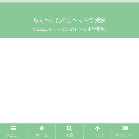
らく〜にたのし〜く中学受験
© 2021 らく〜にたのし〜く中学受験.
メニュー
ホーム
検索
トップ
サイドバー