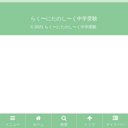
らく〜にたのし〜く中学受験
© 2021 らく〜にたのし〜く中学受験.
メニュー
ホーム
検索
トップ
サイドバー