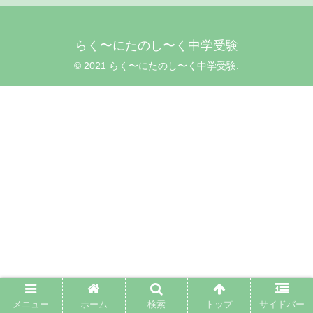
らく〜にたのし〜く中学受験
© 2021 らく〜にたのし〜く中学受験.
メニュー
ホーム
検索
トップ
サイドバー