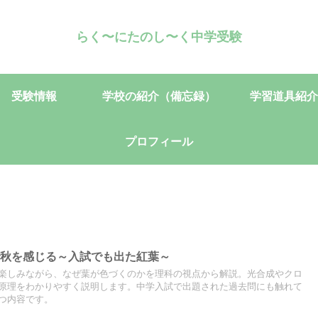
らく〜にたのし〜く中学受験
受験情報
学校の紹介（備忘録）
学習道具紹介
プロフィール
で秋を感じる～入試でも出た紅葉～
楽しみながら、なぜ葉が色づくのかを理科の視点から解説。光合成やクロ
原理をわかりやすく説明します。中学入試で出題された過去問にも触れて
つ内容です。