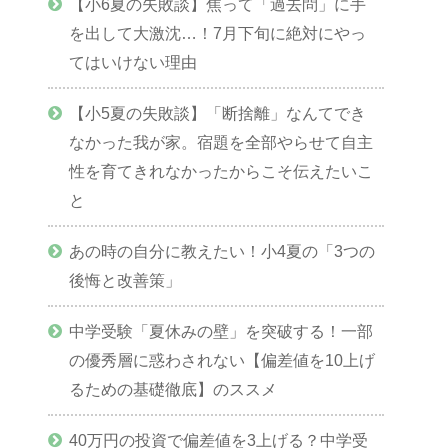
【小6夏の失敗談】焦って「過去問」に手
を出して大激沈…！7月下旬に絶対にやっ
てはいけない理由
【小5夏の失敗談】「断捨離」なんてでき
なかった我が家。宿題を全部やらせて自主
性を育てきれなかったからこそ伝えたいこ
と
あの時の自分に教えたい！小4夏の「3つの
後悔と改善策」
中学受験「夏休みの壁」を突破する！一部
の優秀層に惑わされない【偏差値を10上げ
るための基礎徹底】のススメ
40万円の投資で偏差値を3上げる？中学受