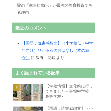
験の「家事自動化」が最強の教育投資であ
る理由
最近のコメント
【国語：読書感想文】（小学校低・中学
年向け）ひかる石のおはなし（本の紹
介）
に
飯野 花鈴
より
よく読まれている記事
【学校情報】文化祭に行っ
てきました～巣鴨中学校・
高等学校～
【国語：読書感想文】（小