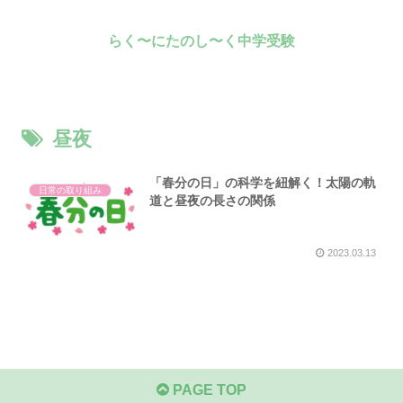
らく〜にたのし〜く中学受験
昼夜
「春分の日」の科学を紐解く！太陽の軌
日常の取り組み
道と昼夜の長さの関係
2023.03.13
PAGE TOP