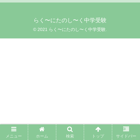
らく〜にたのし〜く中学受験
© 2021 らく〜にたのし〜く中学受験.
メニュー
ホーム
検索
トップ
サイドバー