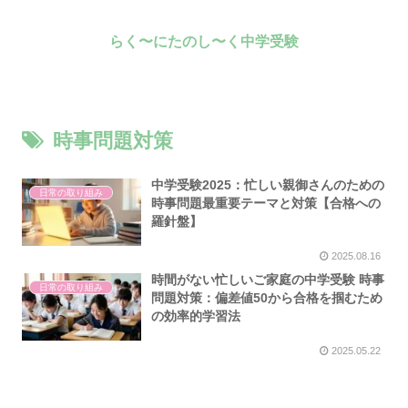
らく〜にたのし〜く中学受験
時事問題対策
中学受験2025：忙しい親御さんのための
日常の取り組み
時事問題最重要テーマと対策【合格への
羅針盤】
2025.08.16
時間がない忙しいご家庭の中学受験 時事
日常の取り組み
問題対策：偏差値50から合格を掴むため
の効率的学習法
2025.05.22