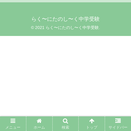
らく〜にたのし〜く中学受験
© 2021 らく〜にたのし〜く中学受験.
メニュー
ホーム
検索
トップ
サイドバー