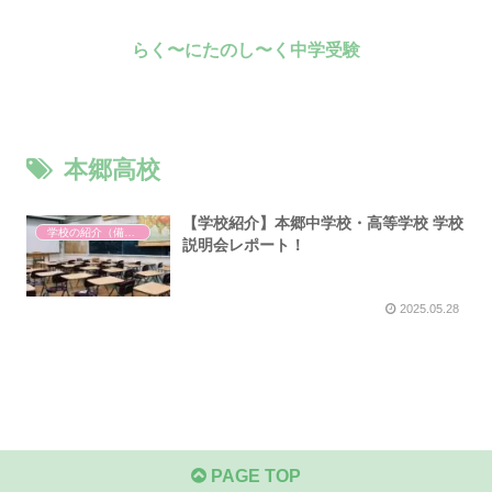
らく〜にたのし〜く中学受験
本郷高校
【学校紹介】本郷中学校・高等学校 学校
学校の紹介（備忘録）
説明会レポート！
2025.05.28
PAGE TOP