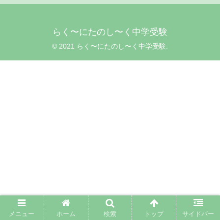
らく〜にたのし〜く中学受験
© 2021 らく〜にたのし〜く中学受験.
メニュー
ホーム
検索
トップ
サイドバー