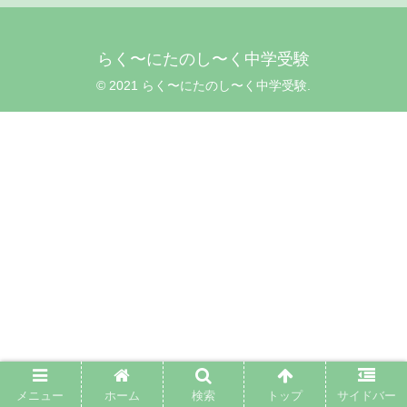
らく〜にたのし〜く中学受験
© 2021 らく〜にたのし〜く中学受験.
メニュー
ホーム
検索
トップ
サイドバー