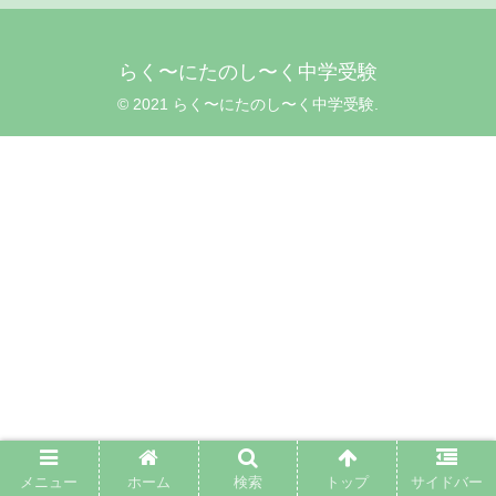
らく〜にたのし〜く中学受験
© 2021 らく〜にたのし〜く中学受験.
メニュー
ホーム
検索
トップ
サイドバー