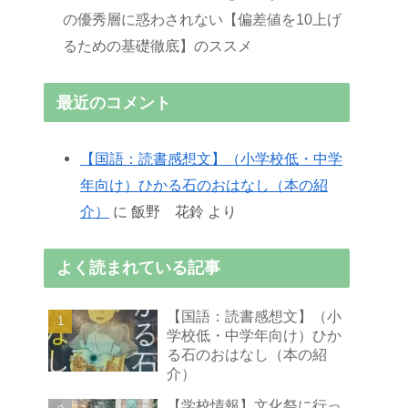
の優秀層に惑わされない【偏差値を10上げ
るための基礎徹底】のススメ
最近のコメント
【国語：読書感想文】（小学校低・中学
年向け）ひかる石のおはなし（本の紹
介）
に
飯野 花鈴
より
よく読まれている記事
【国語：読書感想文】（小
学校低・中学年向け）ひか
る石のおはなし（本の紹
介）
【学校情報】文化祭に行っ