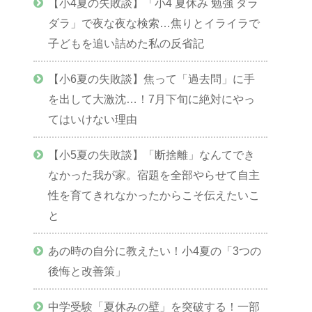
【小4夏の失敗談】「小4 夏休み 勉強 ダラ
ダラ」で夜な夜な検索…焦りとイライラで
子どもを追い詰めた私の反省記
【小6夏の失敗談】焦って「過去問」に手
を出して大激沈…！7月下旬に絶対にやっ
てはいけない理由
【小5夏の失敗談】「断捨離」なんてでき
なかった我が家。宿題を全部やらせて自主
性を育てきれなかったからこそ伝えたいこ
と
あの時の自分に教えたい！小4夏の「3つの
後悔と改善策」
中学受験「夏休みの壁」を突破する！一部