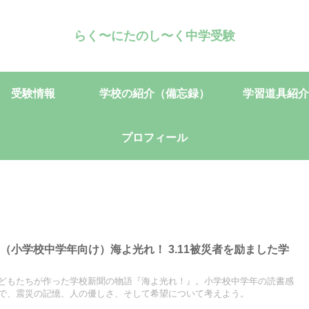
らく〜にたのし〜く中学受験
受験情報
学校の紹介（備忘録）
学習道具紹介
プロフィール
（小学校中学年向け）海よ光れ！ 3.11被災者を励ました学
どもたちが作った学校新聞の物語『海よ光れ！』。小学校中学年の読書感
で、震災の記憶、人の優しさ、そして希望について考えよう。