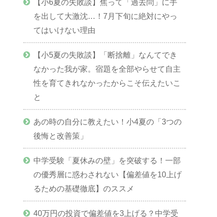
【小6夏の失敗談】焦って「過去問」に手
を出して大激沈…！7月下旬に絶対にやっ
てはいけない理由
【小5夏の失敗談】「断捨離」なんてでき
なかった我が家。宿題を全部やらせて自主
性を育てきれなかったからこそ伝えたいこ
と
あの時の自分に教えたい！小4夏の「3つの
後悔と改善策」
中学受験「夏休みの壁」を突破する！一部
の優秀層に惑わされない【偏差値を10上げ
るための基礎徹底】のススメ
40万円の投資で偏差値を3上げる？中学受