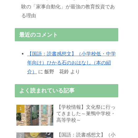
験の「家事自動化」が最強の教育投資であ
る理由
最近のコメント
【国語：読書感想文】（小学校低・中学
年向け）ひかる石のおはなし（本の紹
介）
に
飯野 花鈴
より
よく読まれている記事
【学校情報】文化祭に行っ
てきました～巣鴨中学校・
高等学校～
【国語：読書感想文】（小