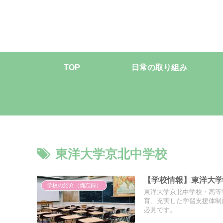
TOP
日常の取り組み
東洋大学京北中学校
【学校情報】東洋大
学校の紹介（備忘録）
東洋大学京北中学校・高等
育、充実した学習支援体制
必見です。