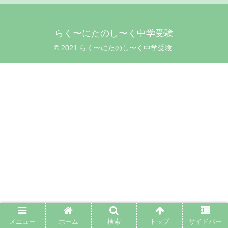
らく〜にたのし〜く中学受験
© 2021 らく〜にたのし〜く中学受験.
メニュー
ホーム
検索
トップ
サイドバー