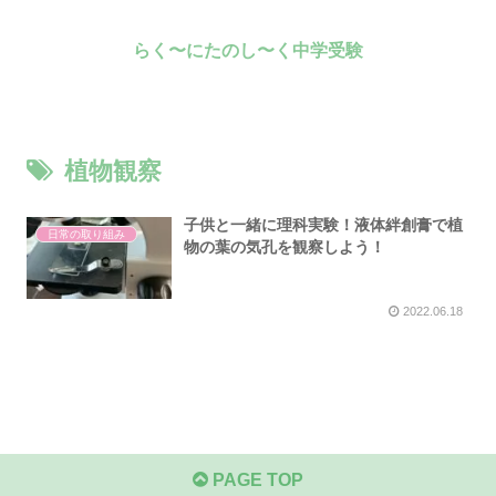
らく〜にたのし〜く中学受験
植物観察
子供と一緒に理科実験！液体絆創膏で植
日常の取り組み
物の葉の気孔を観察しよう！
2022.06.18
PAGE TOP