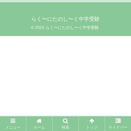
らく〜にたのし〜く中学受験
© 2021 らく〜にたのし〜く中学受験.
メニュー
ホーム
検索
トップ
サイドバー