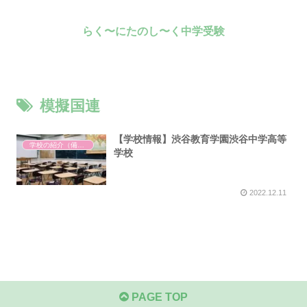
らく〜にたのし〜く中学受験
模擬国連
【学校情報】渋谷教育学園渋谷中学高等
学校の紹介（備忘録）
学校
2022.12.11
PAGE TOP