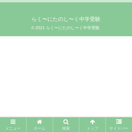
らく〜にたのし〜く中学受験
© 2021 らく〜にたのし〜く中学受験.
メニュー
ホーム
検索
トップ
サイドバー