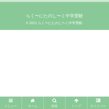
らく〜にたのし〜く中学受験
© 2021 らく〜にたのし〜く中学受験.
メニュー
ホーム
検索
トップ
サイドバー