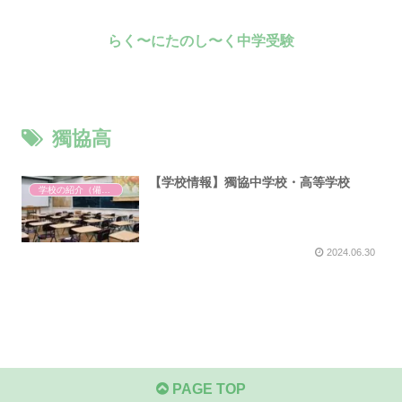
らく〜にたのし〜く中学受験
獨協高
【学校情報】獨協中学校・高等学校
学校の紹介（備忘録）
2024.06.30
PAGE TOP