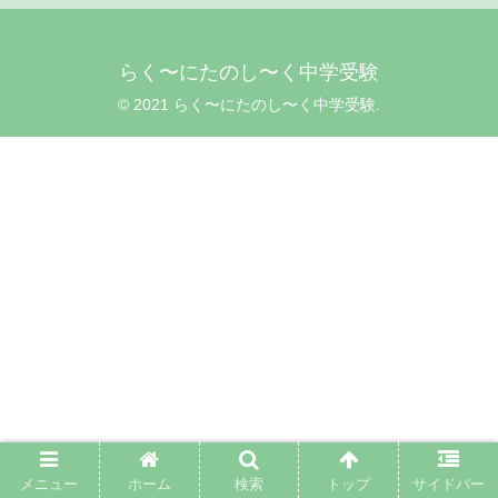
らく〜にたのし〜く中学受験
© 2021 らく〜にたのし〜く中学受験.
メニュー
ホーム
検索
トップ
サイドバー