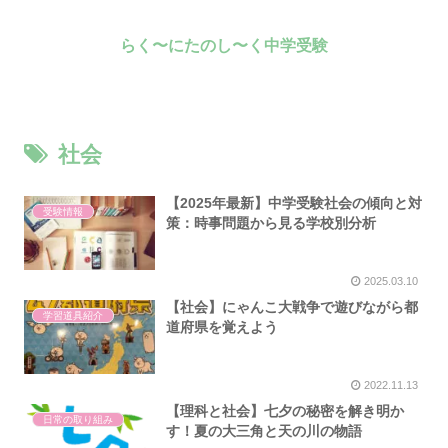
らく〜にたのし〜く中学受験
社会
【2025年最新】中学受験社会の傾向と対
受験情報
策：時事問題から見る学校別分析
2025.03.10
【社会】にゃんこ大戦争で遊びながら都
学習道具紹介
道府県を覚えよう
2022.11.13
【理科と社会】七夕の秘密を解き明か
日常の取り組み
す！夏の大三角と天の川の物語