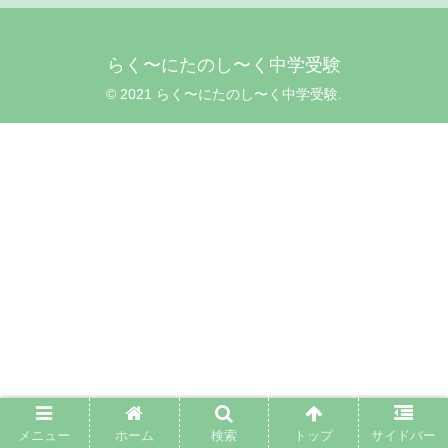
らく〜にたのし〜く中学受験
© 2021 らく〜にたのし〜く中学受験.
メニュー
ホーム
検索
トップ
サイドバー