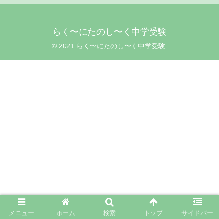
らく〜にたのし〜く中学受験
© 2021 らく〜にたのし〜く中学受験.
メニュー
ホーム
検索
トップ
サイドバー