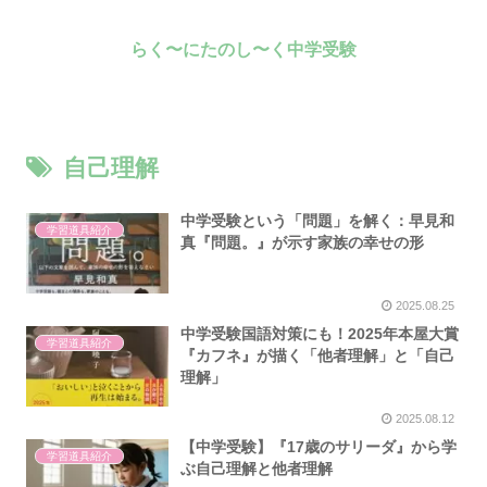
らく〜にたのし〜く中学受験
自己理解
中学受験という「問題」を解く：早見和
学習道具紹介
真『問題。』が示す家族の幸せの形
2025.08.25
中学受験国語対策にも！2025年本屋大賞
学習道具紹介
『カフネ』が描く「他者理解」と「自己
理解」
2025.08.12
【中学受験】『17歳のサリーダ』から学
学習道具紹介
ぶ自己理解と他者理解