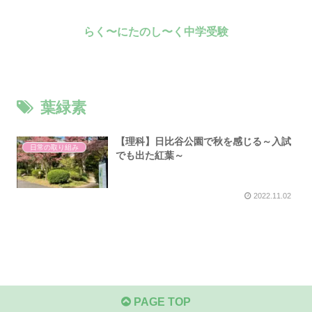
らく〜にたのし〜く中学受験
葉緑素
【理科】日比谷公園で秋を感じる～入試
日常の取り組み
でも出た紅葉～
2022.11.02
PAGE TOP