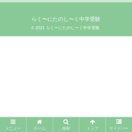
らく〜にたのし〜く中学受験
© 2021 らく〜にたのし〜く中学受験.
メニュー
ホーム
検索
トップ
サイドバー