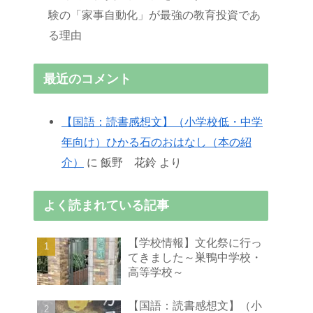
験の「家事自動化」が最強の教育投資であ
る理由
最近のコメント
【国語：読書感想文】（小学校低・中学
年向け）ひかる石のおはなし（本の紹
介）
に
飯野 花鈴
より
よく読まれている記事
【学校情報】文化祭に行っ
てきました～巣鴨中学校・
高等学校～
【国語：読書感想文】（小