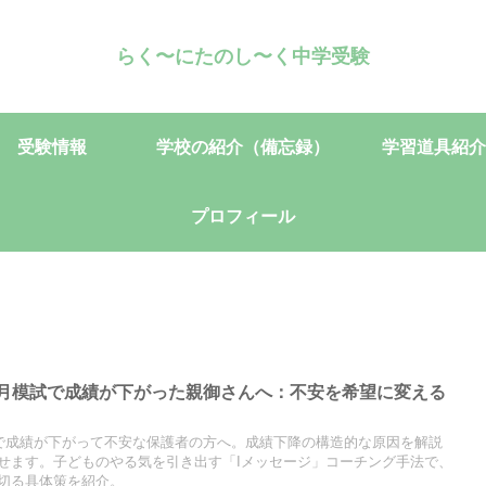
らく〜にたのし〜く中学受験
受験情報
学校の紹介（備忘録）
学習道具紹介
プロフィール
0月模試で成績が下がった親御さんへ：不安を希望に変える
」
試で成績が下がって不安な保護者の方へ。成績下降の構造的な原因を解説
せます。子どものやる気を引き出す「Iメッセージ」コーチング手法で、
切る具体策を紹介。