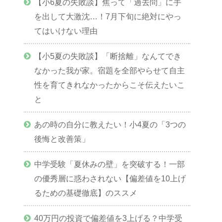
【小6夏の失敗談】焦って「過去問」に手
を出して大激沈…！7月下旬に絶対にやっ
てはいけない理由
【小5夏の失敗談】「断捨離」なんてでき
なかった我が家。宿題を全部やらせて自主
性を育てきれなかったからこそ伝えたいこ
と
あの時の自分に教えたい！小4夏の「3つの
後悔と改善策」
中学受験「夏休みの壁」を突破する！一部
の優秀層に惑わされない【偏差値を10上げ
るための基礎徹底】のススメ
40万円の投資で偏差値を3上げる？中学受