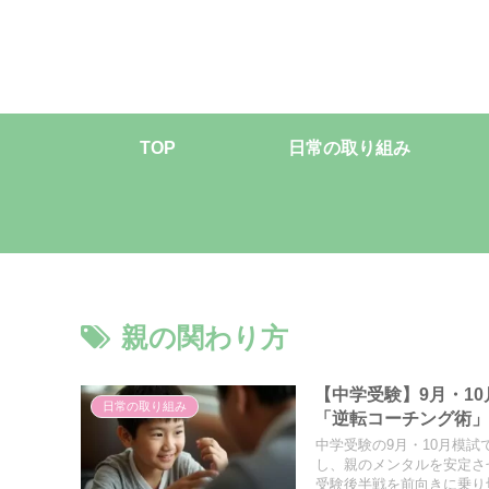
TOP
日常の取り組み
親の関わり方
【中学受験】9月・1
日常の取り組み
「逆転コーチング術
中学受験の9月・10月模
し、親のメンタルを安定さ
受験後半戦を前向きに乗り