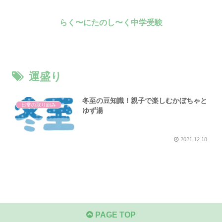
らく〜にたのし〜く中学受験
運盛り
冬至の豆知識！親子で楽しむかぼちゃと
日常の取り組み
ゆず湯
2021.12.18
PAGE TOP