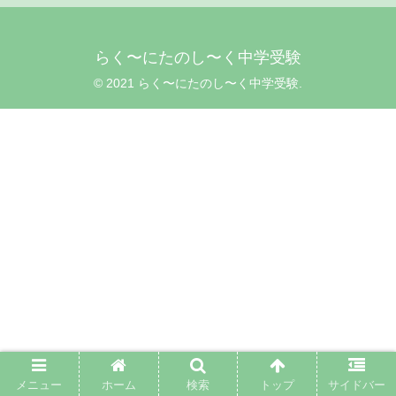
らく〜にたのし〜く中学受験
© 2021 らく〜にたのし〜く中学受験.
メニュー
ホーム
検索
トップ
サイドバー