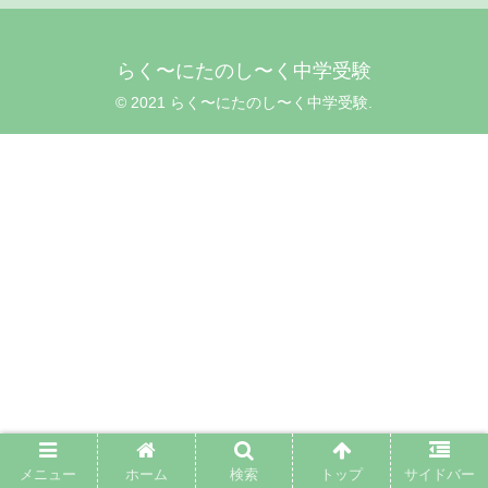
らく〜にたのし〜く中学受験
© 2021 らく〜にたのし〜く中学受験.
メニュー
ホーム
検索
トップ
サイドバー